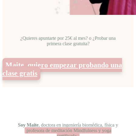
¿Quieres apuntarte por 25€ al mes? o ¿Probar una
primera clase gratuita?
Maite, quiero empezar probando una
clase gratis
Soy Maite
, doctora en ingeniería biomédica, física y
profesora de meditación Mindfulness y yoga
certificada.